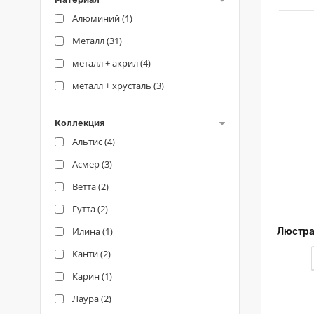
Алюминий (
1
)
Металл (
31
)
металл + акрил (
4
)
металл + хрусталь (
3
)
Коллекция
Альтис (
4
)
Асмер (
3
)
Ветта (
2
)
Гутта (
2
)
Илина (
1
)
Канти (
2
)
Карин (
1
)
Лаура (
2
)