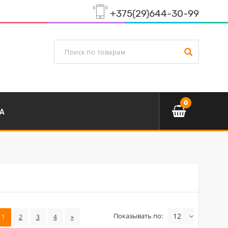
+375(29)644-30-99
0
А
Показывать по:
12
1
2
3
4
»