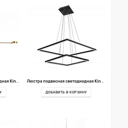
Люстра подвесная светодиодная Kink Light Мекли 07650-8,33(3000К)
Люстра подвесная светодиодная Kink Light Альтис 08229,19(4000K)
У
ДОБАВИТЬ В КОРЗИНУ