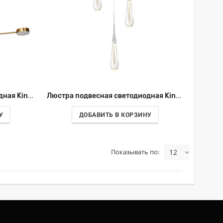
Люстра подвесная светодиодная Kink Light Мекли 07650-6,33(3000К)
Люстра подвесная светодиодная Kink Light Гутта 07861-3AS,02
У
ДОБАВИТЬ В КОРЗИНУ
Показывать по:
12