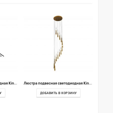
Люстра подвесная светодиодная Kink Light Альтис 08201,19(4000К)
Люстра подвесная светодиодная Kink Light Рэй 6114-15A,33
У
ДОБАВИТЬ В КОРЗИНУ