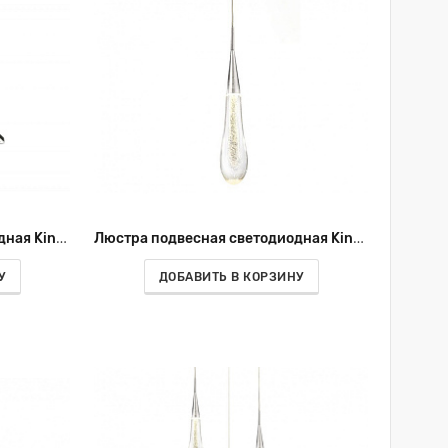
Люстра подвесная светодиодная Kink Light Альтис 08227,19(4000K)
Люстра подвесная светодиодная Kink Light Гутта 07861-1A,02
У
ДОБАВИТЬ В КОРЗИНУ