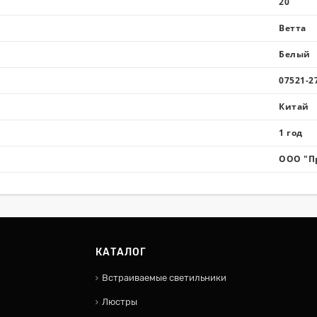
20
Ветта
Белый
07521-2
Китай
1 год
ООО "П
КАТАЛОГ
Встраиваемые светильники
Люстры