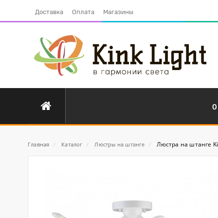
Доставка
Оплата
Магазины
О
Люстра на штанге Ki
Главная
/
Каталог
/
Люстры на штанге
/