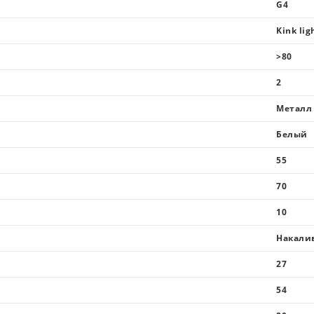
G4
Kink lig
>80
2
Металл
Белый
55
70
10
Накали
27
54