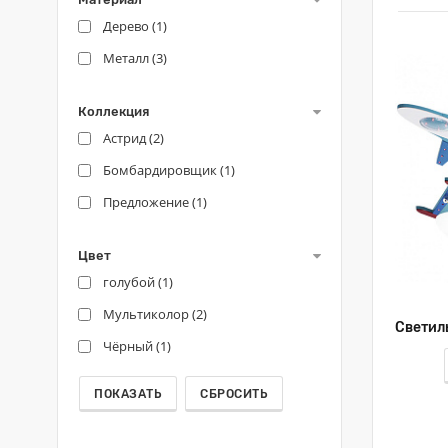
Дерево (
1
)
Металл (
3
)
Коллекция
Астрид (
2
)
Бомбардировщик (
1
)
Предложение (
1
)
Цвет
голубой (
1
)
Мультиколор (
2
)
Чёрный (
1
)